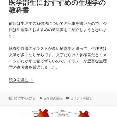
医学部生におすすめの生理学の
教科書
前回は生理学の勉強法についての記事を書いたので、今
回は生理学のおすすめの教科書をご紹介しようと思いま
す。
筋肉や血管のイラストが多い解剖学と違って、生理学は
文章が多くなりがちです。文字だらけの参考書だとイメ
ージがわかずに覚えずらいので、イラストが豊富な生理
学の参考書を厳選しました。
医学部生におすすめの生理学の教科書
続きを読む
投
カ
医学部生におすすめの生理学の教
2017年4月21日
医学部の勉強
コメントを残す
稿
テ
日:
ゴ
リ
ー