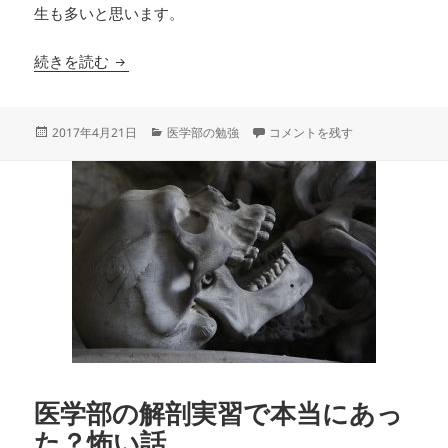
生も多いと思います。
医学部生の本当に覚えられる生理学勉強法
続きを読む
投
カ
医学部生の本当に覚えられる生理
2017年4月21日
医学部の勉強
コメントを残す
稿
テ
日:
ゴ
リ
ー
医学部の解剖実習で本当にあっ
た？怖い話