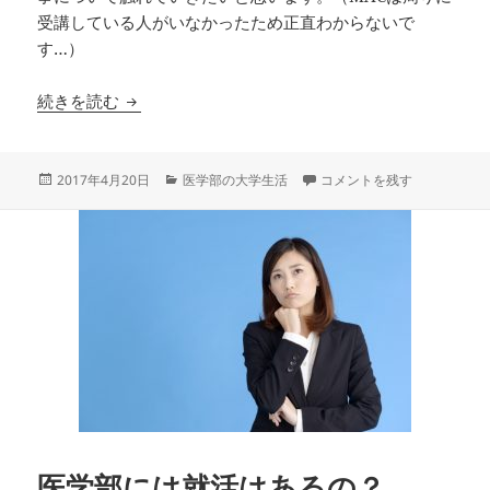
受講している人がいなかったため正直わからないで
す…）
【国試対策】MECとTECOMどっちがいい？
続きを読む
投
カ
【国試対策】MECとTECO
2017年4月20日
医学部の大学生活
コメントを残す
稿
テ
日:
ゴ
リ
ー
医学部には就活はあるの？