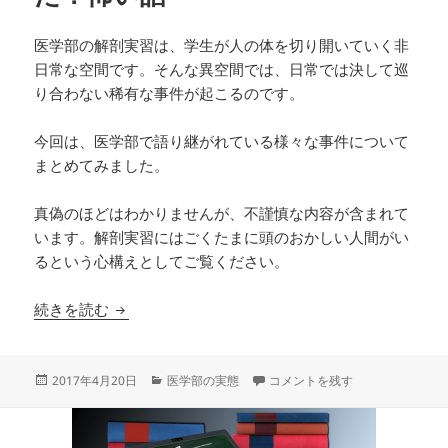
医学部の解剖実習は、学生が人の体を切り開いていく非
日常な空間です。そんな異空間では、日常では決して巡
り合わない稀有な事件が起こるのです。
今回は、医学部で語り継がれている様々な事件について
まとめてみました。
真偽のほどはわかりませんが、不謹慎な内容が含まれて
います。解剖実習にはごくたまに頭のおかしい人間がい
るという心構えとしてご覧ください。
医学部の解剖実習で本当にあった？怖い話
続きを読む
投
カ
医学部の解剖実習で本当にあった
2017年4月20日
医学部の実態
コメントを残す
稿
テ
日:
ゴ
リ