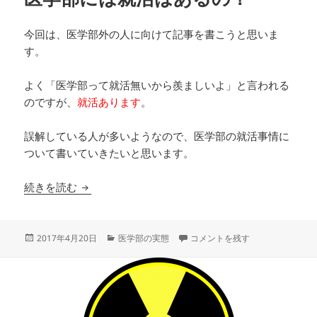
今回は、医学部外の人に向けて記事を書こうと思いま
す。
よく「医学部って就活無いから羨ましいよ」と言われる
のですが、
就活あります
。
誤解している人が多いようなので、医学部の就活事情に
ついて書いていきたいと思います。
医学部には就活はあるの？
続きを読む
投
カ
医学部には就活はあるの？ に
2017年4月20日
医学部の実態
コメントを残す
稿
テ
日:
ゴ
リ
ー