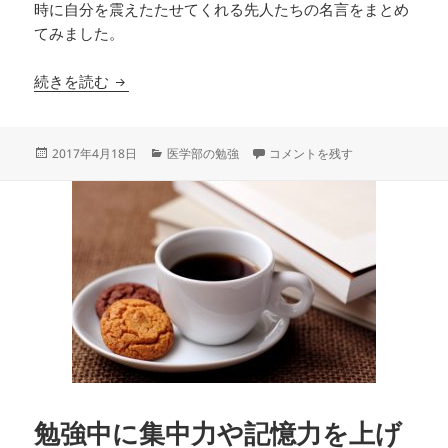
時に自分を震えたたせてくれる先人たちの名言をまとめ
てみました。
勉強のやる気が出る名言集
続きを読む
投
カ
勉強のやる気が出る名言集 に
2017年4月18日
医学部の勉強
コメントを残す
稿
テ
日:
ゴ
リ
ー
勉強中に集中力や記憶力を上げ