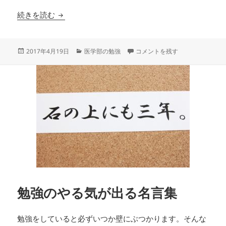
勉強と休憩の切り替えを早くする方法
続きを読む
投
カ
勉強と休憩の切り替えを早くする
2017年4月19日
医学部の勉強
コメントを残す
稿
テ
日:
ゴ
リ
ー
勉強のやる気が出る名言集
勉強をしていると必ずいつか壁にぶつかります。そんな