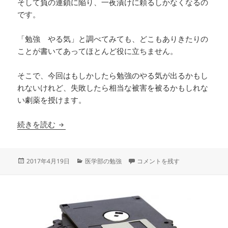
そして負の連鎖に陥り、一夜漬けに頼るしかなくなるの
です。
「勉強 やる気」と調べてみても、どこもありきたりの
ことが書いてあってほとんど役に立ちません。
そこで、今回はもしかしたら勉強のやる気が出るかもし
れないけれど、失敗したら相当な被害を被るかもしれな
い劇薬を授けます。
もうどうしても勉強のやる気がでない時の最終手
続きを読む
投
カ
もうどうしても勉強のやる気がで
2017年4月19日
医学部の勉強
コメントを残す
稿
テ
日:
ゴ
リ
ー