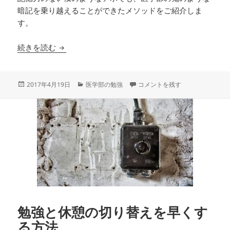
暗記を乗り越えることができたメソッドをご紹介しま
す。
記憶力が無い人が暗記力を高める方法
続きを読む
投
カ
記憶力が無い人が暗記力を高める
2017年4月19日
医学部の勉強
コメントを残す
稿
テ
日:
ゴ
リ
ー
勉強と休憩の切り替えを早くす
る方法