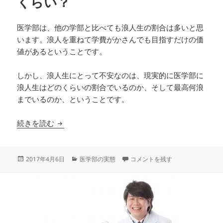
くらい？
医学部は、他の学部と比べても浪人生の割合は多いと思
います。浪人を重ねて学費がかさんでも目指すだけの価
値があるということです。
しかし、浪人生にとって不安なのは、現実的に医学部に
浪人生はどのくらいの割合でいるのか、そして最高何浪
までいるのか、ということです。
医学部の平均浪人年数ってどれくらい？
続きを読む
投
カ
医学部の平均浪人年数ってどれくら
2017年4月6日
医学部の実態
コメントを残す
稿
テ
日:
ゴ
リ
ー