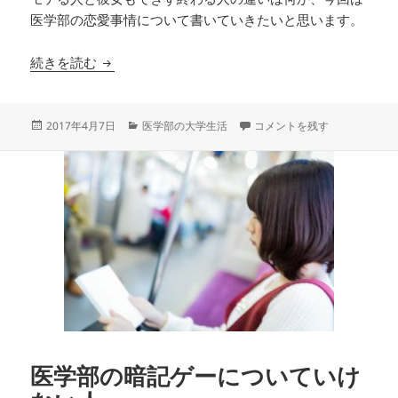
医学部の恋愛事情について書いていきたいと思います。
医学部生はモテる！？医学部の恋愛事情の真実
続きを読む
投
カ
医学部生はモテる！？医学部の
2017年4月7日
医学部の大学生活
コメントを残す
稿
テ
日:
ゴ
リ
ー
医学部の暗記ゲーについていけ