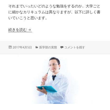
それまでいったいどのような勉強をするのか、大学ごと
に細かなカリキュラムは異なりますが、以下に詳しく書
いていこうと思います。
医学部で学ぶ内容は？専攻はいつ決める？
続きを読む
投
カ
医学部で学ぶ内容は？専攻はいつ決
2017年4月5日
医学部の実態
コメントを残す
稿
テ
日:
ゴ
リ
ー