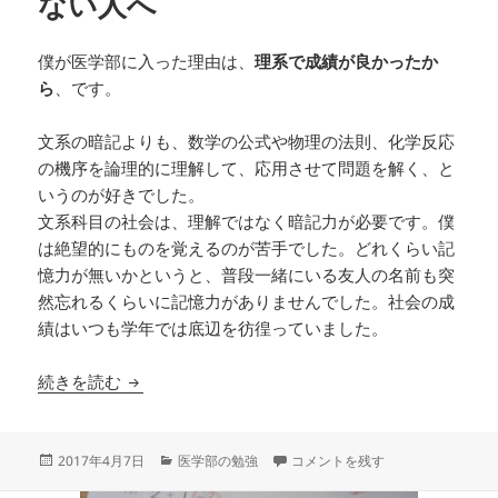
ない人へ
僕が医学部に入った理由は、
理系で成績が良かったか
ら
、です。
文系の暗記よりも、数学の公式や物理の法則、化学反応
の機序を論理的に理解して、応用させて問題を解く、と
いうのが好きでした。
文系科目の社会は、理解ではなく暗記力が必要です。僕
は絶望的にものを覚えるのが苦手でした。どれくらい記
憶力が無いかというと、普段一緒にいる友人の名前も突
然忘れるくらいに記憶力がありませんでした。社会の成
績はいつも学年では底辺を彷徨っていました。
医学部の暗記ゲーについていけない人へ
続きを読む
投
カ
医学部の暗記ゲーについていけない
2017年4月7日
医学部の勉強
コメントを残す
稿
テ