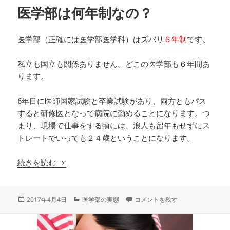
医学部は何年制なの？
医学部（正確には医学部医学科）はズバリ
６年制
です。
私立も国立も関係ありません。どこの医学部も６年間あ
ります。
6年目に医師国家試験と卒業試験があり、両方ともパス
すると研修医となって病院に勤めることになります。つ
まり、現場で仕事をする頃には、浪人も留年もせずにス
トレートでいっても２４歳ということになります。
医学部は何年制なの？
続きを読む
投
カ
医学部は何年制なの？ に
2017年4月4日
医学部の実態
コメントを残す
稿
テ
日:
ゴ
リ