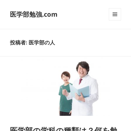
医学部勉強.com
メニュ
ーとウ
ィジェ
ット
投稿者:
医学部の人
医学部の学科の種類は？何を勉