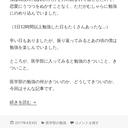
恋愛にうつつをぬかすことなく、ただがむしゃらに勉強
にのめり込んでいました。
（1日12時間以上勉強した日もたくさんあったな…）
辛い日もありましたが、振り返ってみるとあの頃の僕は
勉強を楽しんでいました。
ところが、医学部に入ってみると勉強のきついこと、き
ついこと。
医学部の勉強の何がきついのか、どうしてきついのか、
今回はそんな記事です。
医学部の勉強はメチャきつい。どう乗り越える？
続きを読む
投
カ
医学部の勉強はメチャきつい。どう
2017年4月4日
医学部の勉強
コメントを残す
稿
テ