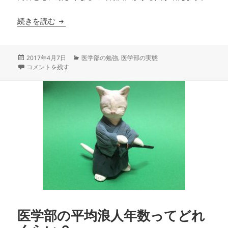
医学部の再試の実態
続きを読む
投
カ
2017年4月7日
医学部の勉強
,
医学部の実態
稿
医学部の再試の実態 に
テ
コメントを残す
日:
ゴ
リ
ー
医学部の平均浪人年数ってどれ