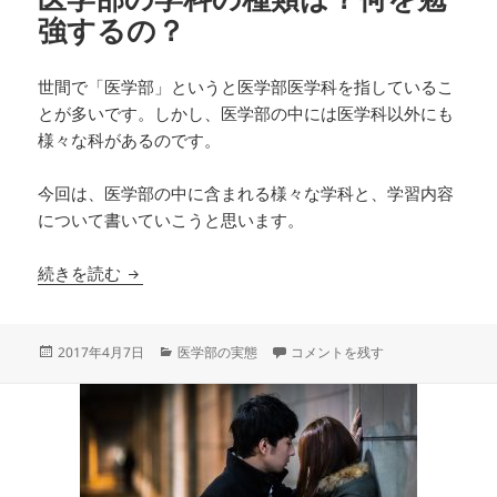
強するの？
世間で「医学部」というと医学部医学科を指しているこ
とが多いです。しかし、医学部の中には医学科以外にも
様々な科があるのです。
今回は、医学部の中に含まれる様々な学科と、学習内容
について書いていこうと思います。
医学部の学科の種類は？何を勉強するの？
続きを読む
投
カ
医学部の学科の種類は？何を勉強す
2017年4月7日
医学部の実態
コメントを残す
稿
テ
日:
ゴ
リ
ー