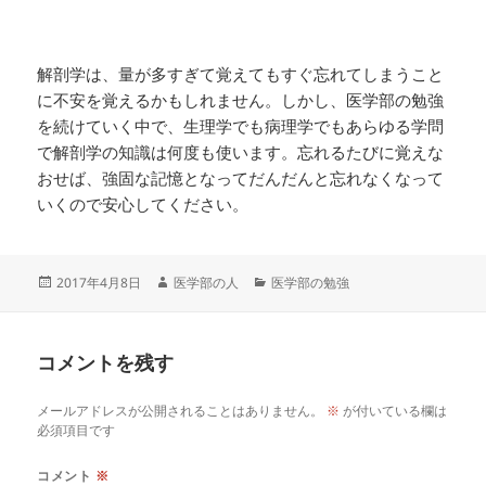
解剖学は、量が多すぎて覚えてもすぐ忘れてしまうこと
に不安を覚えるかもしれません。しかし、医学部の勉強
を続けていく中で、生理学でも病理学でもあらゆる学問
で解剖学の知識は何度も使います。忘れるたびに覚えな
おせば、強固な記憶となってだんだんと忘れなくなって
いくので安心してください。
投
作
カ
2017年4月8日
医学部の人
医学部の勉強
稿
成
テ
日:
者
ゴ
リ
コメントを残す
ー
メールアドレスが公開されることはありません。
※
が付いている欄は
必須項目です
コメント
※