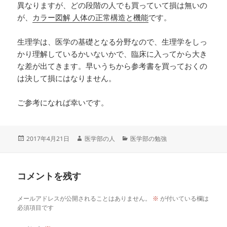
異なりますが、どの段階の人でも買っていて損は無いの
が、
カラー図解 人体の正常構造と機能
です。
生理学は、医学の基礎となる分野なので、生理学をしっ
かり理解しているかいないかで、臨床に入ってから大き
な差が出てきます。早いうちから参考書を買っておくの
は決して損にはなりません。
ご参考になれば幸いです。
投
作
カ
2017年4月21日
医学部の人
医学部の勉強
稿
成
テ
日:
者
ゴ
リ
コメントを残す
ー
メールアドレスが公開されることはありません。
※
が付いている欄は
必須項目です