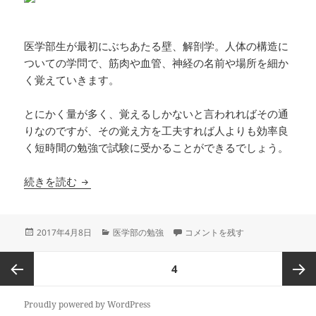
医学部生が最初にぶちあたる壁、解剖学。人体の構造に
ついての学問で、筋肉や血管、神経の名前や場所を細か
く覚えていきます。
とにかく量が多く、覚えるしかないと言われればその通
りなのですが、その覚え方を工夫すれば人よりも効率良
く短時間の勉強で試験に受かることができるでしょう。
解剖学の効率の良い勉強法
続きを読む
投
カ
解剖学の効率の良い勉強法 に
2017年4月8日
医学部の勉強
コメントを残す
稿
テ
日:
ゴ
投
ページ
4
リ
稿
ー
の
前のペ
次ペー
Proudly powered by WordPress
ペ