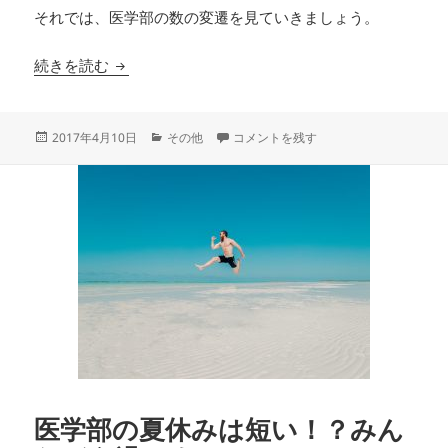
それでは、医学部の数の変遷を見ていきましょう。
全国の医学部の数
続きを読む
投
カ
全国の医学部の数 に
2017年4月10日
その他
コメントを残す
稿
テ
日:
ゴ
リ
ー
医学部の夏休みは短い！？みん