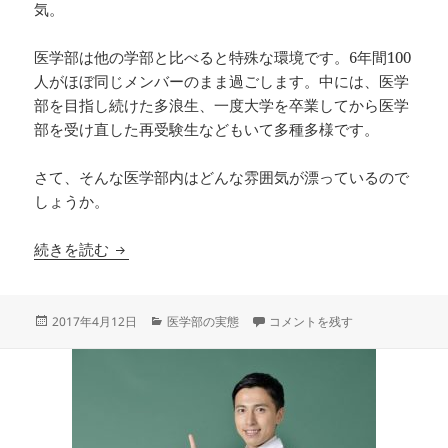
気。
医学部は他の学部と比べると特殊な環境です。6年間100
人がほぼ同じメンバーのまま過ごします。中には、医学
部を目指し続けた多浪生、一度大学を卒業してから医学
部を受け直した再受験生などもいて多種多様です。
さて、そんな医学部内はどんな雰囲気が漂っているので
しょうか。
医学部の雰囲気は？国立と私立の違いは？
続きを読む
投
カ
医学部の雰囲気は？国立と私立の
2017年4月12日
医学部の実態
コメントを残す
稿
テ
日:
ゴ
リ
ー