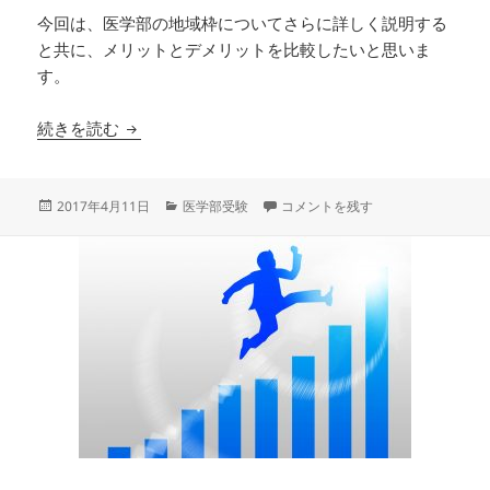
今回は、医学部の地域枠についてさらに詳しく説明する
と共に、メリットとデメリットを比較したいと思いま
す。
医学部の地域枠とは？メリット、デメリットを解
続きを読む
投
カ
医学部の地域枠とは？メリット、デ
2017年4月11日
医学部受験
コメントを残す
稿
テ
日:
ゴ
リ
ー