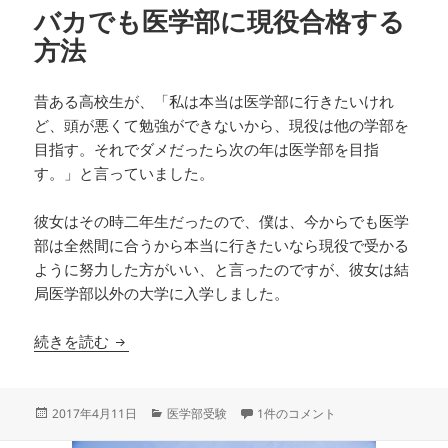
バカでも医学部に現役合格する
方法
昔ある高校生が、「私は本当は医学部に行きたいけれ
ど、頭が悪くて勉強ができないから、現役は他の学部を
目指す。それでダメだったら次の年は医学部を目指
す。」と言っていました。
彼女はその時二年生だったので、僕は、今からでも医学
部は全然間に合うから本当に行きたいなら現役で受かる
ように努力した方がいい、と言ったのですが、彼女は結
局医学部以外の大学に入学しました。
バカでも医学部に現役合格する方法
続きを読む
投
カ
バカでも医学部に現役合格する方法
2017年4月11日
医学部受験
1件のコメント
稿
テ