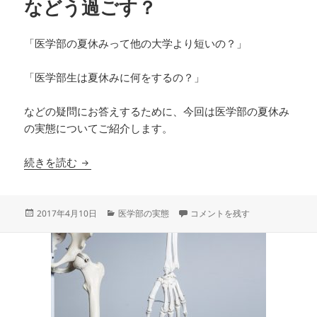
などう過ごす？
「医学部の夏休みって他の大学より短いの？」
「医学部生は夏休みに何をするの？」
などの疑問にお答えするために、今回は医学部の夏休み
の実態についてご紹介します。
医学部の夏休みは短い！？みんなどう過ごす？
続きを読む
投
カ
医学部の夏休みは短い！？みんな
2017年4月10日
医学部の実態
コメントを残す
稿
テ
日:
ゴ
リ
ー