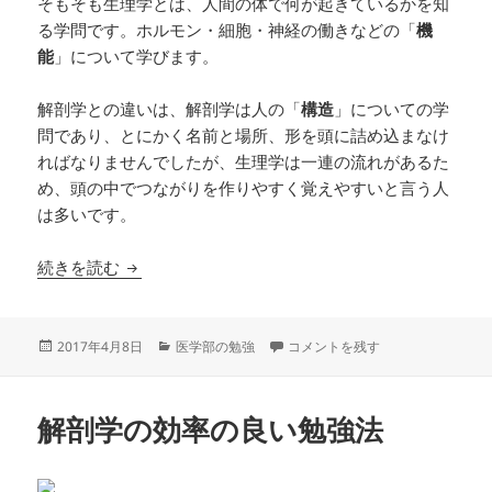
そもそも生理学とは、人間の体で何が起きているかを知
る学問です。ホルモン・細胞・神経の働きなどの「
機
能
」について学びます。
解剖学との違いは、解剖学は人の「
構造
」についての学
問であり、とにかく名前と場所、形を頭に詰め込まなけ
ればなりませんでしたが、生理学は一連の流れがあるた
め、頭の中でつながりを作りやすく覚えやすいと言う人
は多いです。
生理学の効率のいい勉強法
続きを読む
投
カ
生理学の効率のいい勉強法 に
2017年4月8日
医学部の勉強
コメントを残す
稿
テ
日:
ゴ
リ
解剖学の効率の良い勉強法
ー