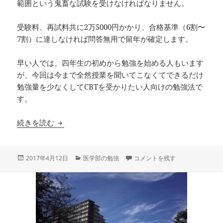
範囲という鬼畜な試験を受けなければなりません。
受験料、再試料共に2万5000円かかり、合格基準（6割〜
7割）に達しなければ問答無用で留年が確定します。
早い人では、四年生の初めから勉強を始める人もいます
が、今回は今まで全然授業を聞いてこなくてできるだけ
勉強量を少なくしてCBTを受かりたい人向けの勉強法で
す。
CBTで短期間で8割取れる勉強法
続きを読む
投
カ
CBTで短期間で8割取れる勉強法 
2017年4月12日
医学部の勉強
コメントを残す
稿
テ
日:
ゴ
リ
ー