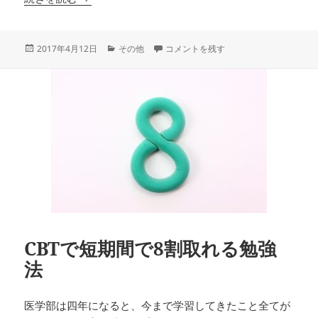
投
カ
医学部のイケメンまとめ に
2017年4月12日
その他
コメントを残す
稿
テ
日:
ゴ
リ
ー
CBTで短期間で8割取れる勉強
法
医学部は四年になると、今まで学習してきたこと全てが