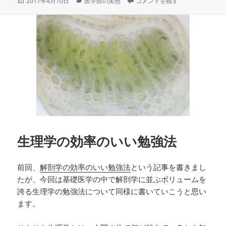
投
カ
医学部の解剖実習の乗り越え方 
2017年4月10日
医学部の実態
コメントを残す
稿
テ
日:
ゴ
リ
ー
生理学の効率のいい勉強法
前回、
解剖学の効率のいい勉強法
という記事を書きまし
たが、今回は基礎医学の中で解剖学に並ぶボリュームを
誇る生理学の勉強法について同様に書いていこうと思い
ます。